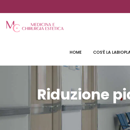
HOME
COS’È LA LABIOPL
Riduzione pi