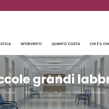
ASTICA
INTERVENTO
QUANTO COSTA
CHI È IL C
ccole grandi labb
Home
Riduzione piccole grandi labbra Bellinzona