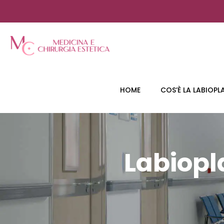
HOME
COS’È LA LABIOPL
Labiopl