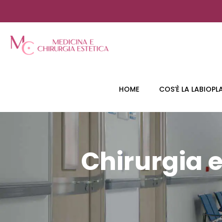
HOME
COS’È LA LABIOPL
Chirurgia e