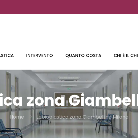
ASTICA
INTERVENTO
QUANTO COSTA
CHI È IL C
ica zona Giambel
Home
Labioplastica zona Giambellino Milano