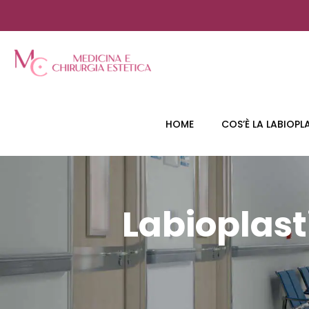
HOME
COS’È LA LABIOPL
Labioplast