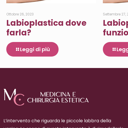
Ottobre 26, 2023
Settembre 27,
Labioplastica dove
Labio
farla?
funzi
Leggi di più
Legg
L’intervento che riguarda le piccole labbra della