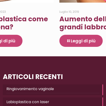
 2023
Luglio 10, 2019
plastica come
Aumento del
ona?
grandi labbr
i di più
Leggi di più
ARTICOLI RECENTI
Ringiovanimento vaginale
Labioplastica con laser