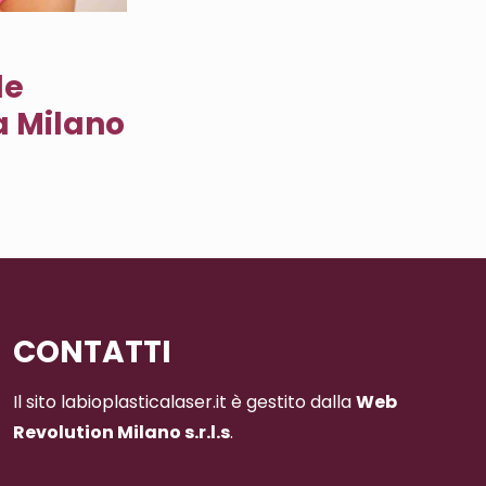
le
a Milano
CONTATTI
Il sito labioplasticalaser.it è gestito dalla
Web
Revolution Milano s.r.l.s
.