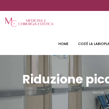
HOME
COS’È LA LABIOPL
Riduzione pic
Home