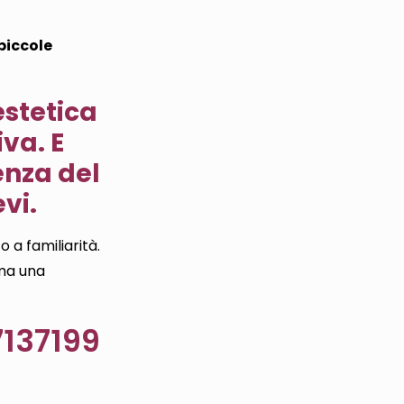
piccole
estetica
iva. E
enza del
vi.
 a familiarità.
ima una
137199