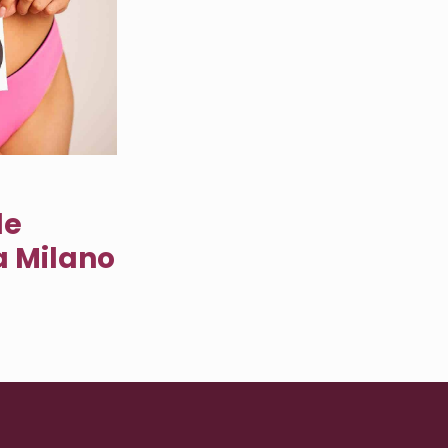
le
a Milano