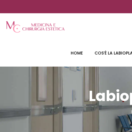
HOME
COS’È LA LABIOPL
Labio