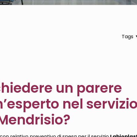
Tags
 chiedere un parere
’esperto nel servizio
 Mendrisio?
con relativo preventivo di spesa per il servizio
Labioplast