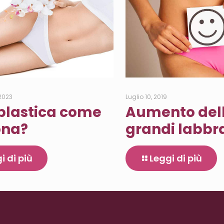
 2023
Luglio 10, 2019
plastica come
Aumento del
ona?
grandi labbr
i di più
Leggi di più