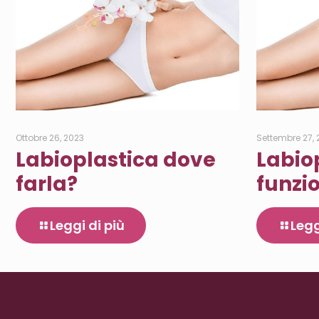
Ottobre 26, 2023
Settembre 27,
Labioplastica dove
Labio
farla?
funzi
Leggi di più
Legg