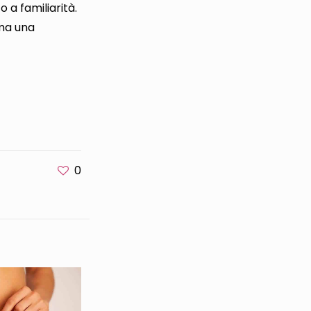
 a familiarità.
ima una
0