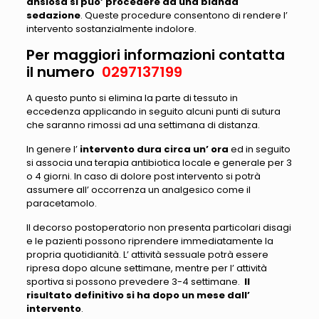
ansiosa si puo’ procedere ad una blanda
sedazione
. Queste procedure consentono di rendere l’
intervento sostanzialmente indolore.
Per maggiori informazioni contatta
il numero
0297137199
A questo punto si elimina la parte di tessuto in
eccedenza applicando in seguito alcuni punti di sutura
che saranno rimossi ad una settimana di distanza.
In genere l’
intervento dura circa un’ ora
ed in seguito
si associa una terapia antibiotica locale e generale per 3
o 4 giorni. In caso di dolore post intervento si potrà
assumere all’ occorrenza un analgesico come il
paracetamolo.
Il decorso postoperatorio non presenta particolari disagi
e le pazienti possono riprendere immediatamente la
propria quotidianità. L’ attività sessuale potrà essere
ripresa dopo alcune settimane, mentre per l’ attività
sportiva si possono prevedere 3-4 settimane.
Il
risultato definitivo si ha dopo un mese dall’
intervento
.