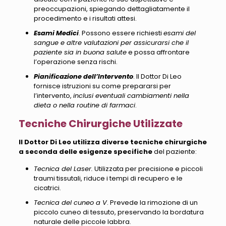
preoccupazioni
, spiegando dettagliatamente il
procedimento e i risultati attesi.
Esami Medici
. Possono essere richiesti
esami del
sangue e altre valutazioni per assicurarsi che il
paziente sia in buona salute
e possa affrontare
l’operazione senza rischi.
Pianificazione dell’Intervento
. Il Dottor Di Leo
fornisce istruzioni su come prepararsi per
l’intervento,
inclusi eventuali cambiamenti nella
dieta o nella routine di farmaci
.
Tecniche Chirurgiche Utilizzate
Il Dottor Di Leo utilizza diverse tecniche chirurgiche
a seconda delle esigenze specifiche
del paziente:
Tecnica del Laser.
Utilizzata per precisione e piccoli
traumi tissutali, riduce i tempi di recupero e le
cicatrici.
Tecnica del cuneo a V
. Prevede la rimozione di un
piccolo cuneo di tessuto, preservando la bordatura
naturale delle piccole labbra.