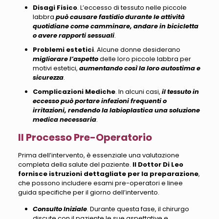
Disagi Fisico
. L’eccesso di tessuto nelle piccole
labbra
può causare fastidio durante le attività
quotidiane come camminare, andare in bicicletta
o avere rapporti sessuali
.
Problemi estetici
. Alcune donne desiderano
migliorare l’aspetto
delle loro piccole labbra per
motivi estetici,
aumentando così la loro autostima e
sicurezza
.
Complicazioni Mediche
. In alcuni casi,
il tessuto in
eccesso può portare infezioni frequenti o
irritazioni, rendendo la labioplastica una soluzione
medica necessaria
.
Il Processo Pre-Operatorio
Prima dell’intervento, è essenziale una valutazione
completa della salute del paziente
.
Il Dottor Di Leo
fornisce istruzioni dettagliate per la preparazione
,
che possono includere esami pre-operatori e linee
guida specifiche per il giorno dell’intervento.
Consulto Iniziale
. Durante questa fase,
il chirurgo
discute con il paziente le sue aspettative e