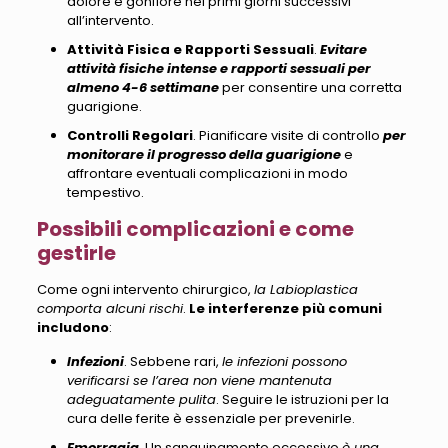
dolore e gonfiore nei primi giorni successivi
all’intervento.
Attività Fisica e Rapporti Sessuali
.
Evitare
attività fisiche intense e rapporti sessuali per
almeno 4-6 settimane
per consentire una corretta
guarigione.
Controlli Regolari
. Pianificare visite di controllo
per
monitorare il progresso della guarigione
e
affrontare eventuali complicazioni in modo
tempestivo.
Possibili complicazioni e come
gestirle
Come ogni intervento chirurgico,
la Labioplastica
comporta alcuni rischi
.
Le interferenze più comuni
includono
:
Infezioni
. Sebbene rari,
le infezioni possono
verificarsi se l’area non viene mantenuta
adeguatamente pulita
. Seguire le istruzioni per la
cura delle ferite è essenziale per prevenirle.
Emorragia
. Un sanguinamento eccessivo
è una