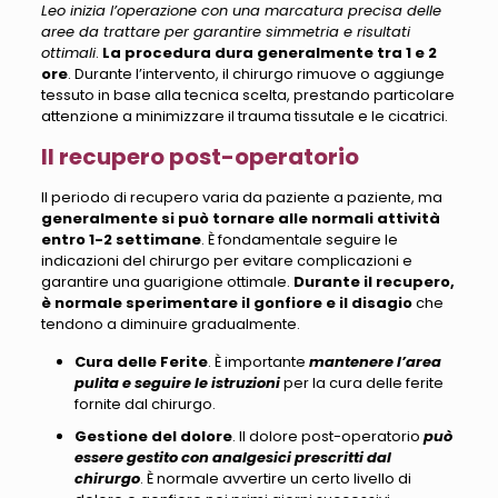
Leo inizia l’operazione con una marcatura precisa delle
aree da trattare per garantire simmetria e risultati
ottimali
.
La procedura dura generalmente tra 1 e 2
ore
. Durante l’intervento, il chirurgo rimuove o aggiunge
tessuto in base alla tecnica scelta,
prestando particolare
attenzione a minimizzare il trauma tissutale e le cicatrici
.
Il recupero post-operatorio
Il periodo di recupero varia da paziente a paziente
, ma
generalmente si può tornare alle normali attività
entro 1-2 settimane
. È fondamentale seguire le
indicazioni del chirurgo per evitare complicazioni e
garantire una guarigione ottimale.
Durante il recupero,
è normale sperimentare il gonfiore e il disagio
che
tendono a diminuire gradualmente.
Cura delle Ferite
. È importante
mantenere l’area
pulita e seguire le istruzioni
per la cura delle ferite
fornite dal chirurgo.
Gestione del dolore
. Il dolore post-operatorio
può
essere gestito con analgesici prescritti dal
chirurgo
. È normale avvertire un certo livello di