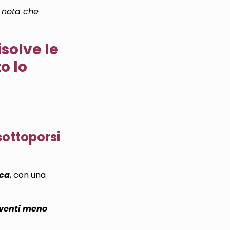
i nota che
isolve le
o lo
sottoporsi
ica
, con una
erventi meno