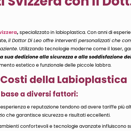
 Svizzera con il Dott.
vizzera
,
specializzato in labioplastica. Con anni di esperi
ate,
il Dottor Di Leo offre interventi personalizzati che c
paziente
. Utilizzando tecnologie moderne come il laser, ga
La sua dedizione alla sicurezza e alla soddisfazione dei
mento estetico e funzionale delle piccole labbra.
 Costi della Labioplastica
 base a diversi fattori:
 esperienza e reputazione tendono ad avere tariffe più al
zio che garantisce sicurezza e risultati eccellenti
.
on ambienti confortevoli e tecnologie avanzate influiscono su