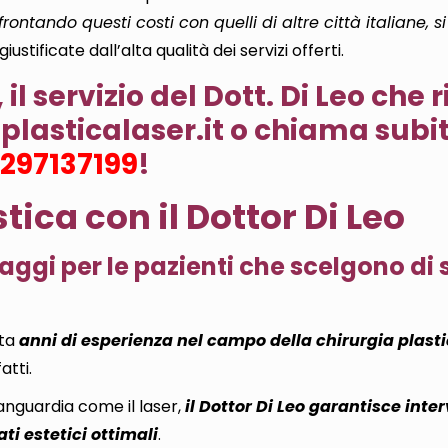
rontando questi costi con quelli di altre città italiane, s
 giustificate dall’alta qualità dei servizi offerti.
il servizio del Dott. Di Leo che r
plasticalaser.it
o chiama subit
297137199
!
ica con il Dottor Di Leo
taggi per le pazienti che scelgono di 
nta
anni di esperienza nel campo della chirurgia plast
atti.
vanguardia come il laser,
il Dottor Di Leo garantisce int
ti estetici ottimali
.