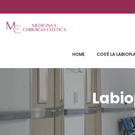
HOME
COS’È LA LABIOPL
Labio