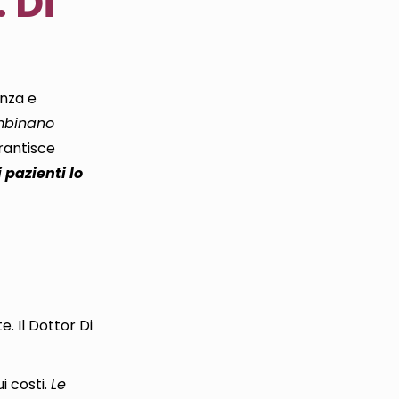
 Di
enza e
ombinano
rantisce
 pazienti lo
te.
Il Dottor Di
i costi.
Le