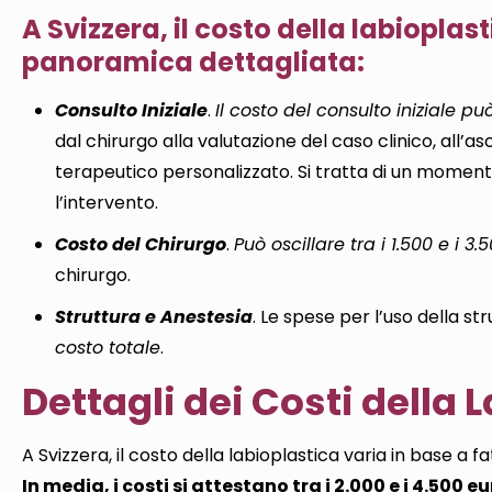
A Svizzera, il costo della labioplast
panoramica dettagliata:
Consulto Iniziale
.
Il costo del consulto iniziale pu
dal chirurgo alla valutazione del caso clinico, all’as
terapeutico personalizzato. Si tratta di un momen
l’intervento.
Costo del Chirurgo
.
Può oscillare tra i 1.500 e i 3.
chirurgo.
Struttura e Anestesia
. Le spese per l’uso della st
costo totale
.
Dettagli dei Costi della 
A Svizzera, il costo della labioplastica varia in base a
In media, i costi si attestano tra i 2.000 e i 4.500 e