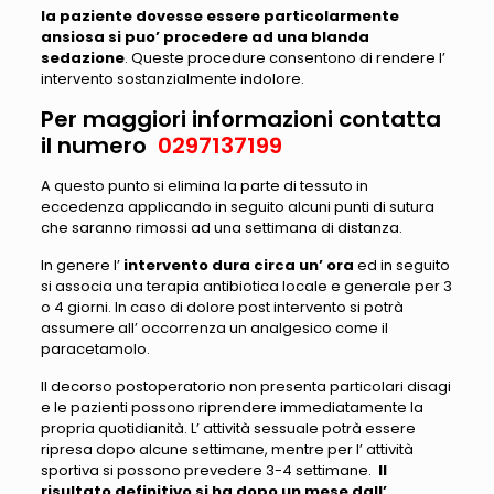
la paziente dovesse essere particolarmente
ansiosa si puo’ procedere ad una blanda
sedazione
. Queste procedure consentono di rendere l’
intervento sostanzialmente indolore.
Per maggiori informazioni contatta
il numero
0297137199
A questo punto si elimina la parte di tessuto in
eccedenza applicando in seguito alcuni punti di sutura
che saranno rimossi ad una settimana di distanza.
In genere l’
intervento dura circa un’ ora
ed in seguito
si associa una terapia antibiotica locale e generale per 3
o 4 giorni. In caso di dolore post intervento si potrà
assumere all’ occorrenza un analgesico come il
paracetamolo.
Il decorso postoperatorio non presenta particolari disagi
e le pazienti possono riprendere immediatamente la
propria quotidianità. L’ attività sessuale potrà essere
ripresa dopo alcune settimane, mentre per l’ attività
sportiva si possono prevedere 3-4 settimane.
Il
risultato definitivo si ha dopo un mese dall’