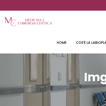
HOME
COS’È LA LABIOPL
Img