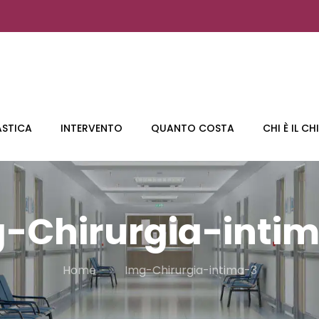
ASTICA
INTERVENTO
QUANTO COSTA
CHI È IL C
-Chirurgia-inti
Home
Img-Chirurgia-intima-3